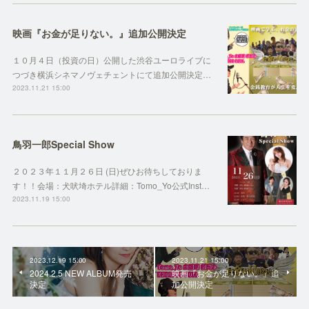
映画『お金が足りない。』追加公開決定
１０月４日（投資の日）公開した渋谷ユーロライブに
つづき横浜シネマノヴェチェントにて追加公開決定…
2023.11.21 15:00
鳥羽一郎Special Show
２０２３年１１月２６日 (日)ぜひお待ちしておりま
す！！会場：犬吠埼ホテル詳細：Tomo_Yo公式Inst…
2023.11.19 15:00
2023.12.19 15:00
2023.11.21 15:00
2024.2.5 NEW ALBUM発売
映画『お金が足りない。』追
決定
加公開決定