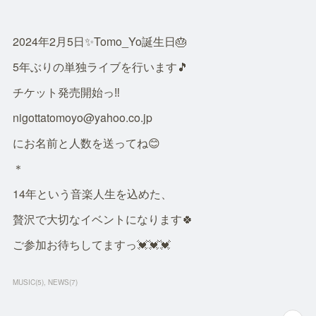
2024年2月5日✨Tomo_Yo誕生日🎂
5年ぶりの単独ライブを行います🎵
チケット発売開始っ‼️
nigottatomoyo@yahoo.co.jp
にお名前と人数を送ってね😊
＊
14年という音楽人生を込めた、
贅沢で大切なイベントになります🍀
ご参加お待ちしてますっ💓💓💓
MUSIC
(
5
)
NEWS
(
7
)