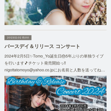
2023.12.02 15:00
バースデイ＆リリース コンサート
2024年2月5日✨Tomo_Yo誕生日🎂5年ぶりの単独ライブ
を行います🎵チケット発売開始っ‼️
nigottatomoyo@yahoo.co.jpにお名前と人数を送ってね…